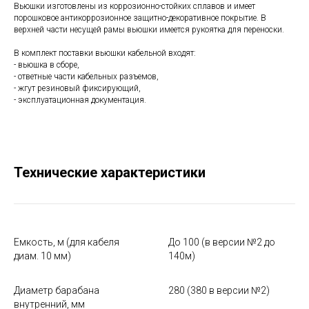
Вьюшки изготовлены из коррозионно-стойких сплавов и имеет
порошковое антикоррозионное защитно-декоративное покрытие. В
верхней части несущей рамы вьюшки имеется рукоятка для переноски.
В комплект поставки вьюшки кабельной входят:
- вьюшка в сборе,
- ответные части кабельных разъемов,
- жгут резиновый фиксирующий,
- эксплуатационная документация.
Технические характеристики
Емкость, м (для кабеля
До 100 (в версии №2 до
диам. 10 мм)
140м)
Диаметр барабана
280 (380 в версии №2)
внутренний, мм